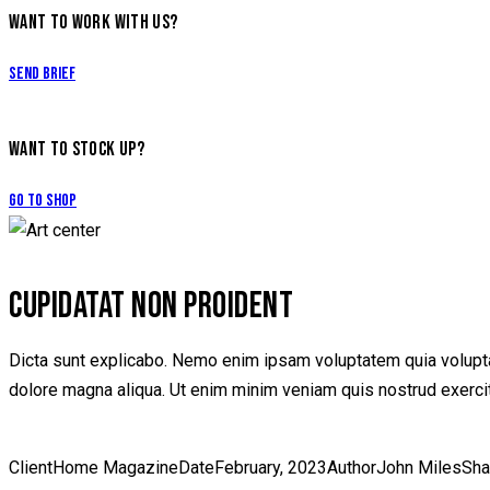
WANT TO WORK WITH US?
Send Brief
WANT TO STOCK UP?
Go to Shop
CUPIDATAT NON PROIDENT
Dicta sunt explicabo. Nemo enim ipsam voluptatem quia voluptas 
dolore magna aliqua. Ut enim minim veniam quis nostrud exerci
Client
Home Magazine
Date
February, 2023
Author
John Miles
Sha