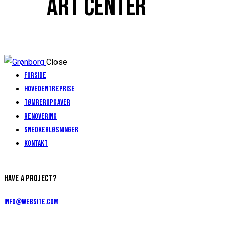
ART CENTER
Close
Forside
Hovedentreprise
Tømreropgaver
Renovering
Snedkerløsninger
Kontakt
HAVE A PROJECT?
info@website.com