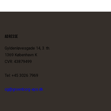
ADRESSE
Gyldenløvesgade 14, 3. th.
1369 København K
CVR: 43879499
Tel: +45 3026 7969
cg@groenborg-aps.dk