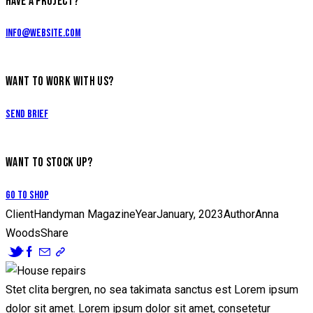
HAVE A PROJECT?
info@website.com
WANT TO WORK WITH US?
Send Brief
WANT TO STOCK UP?
Go to Shop
Client
Handyman Magazine
Year
January, 2023
Author
Anna
Woods
Share
Stet clita bergren, no sea takimata sanctus est Lorem ipsum
dolor sit amet. Lorem ipsum dolor sit amet, consetetur