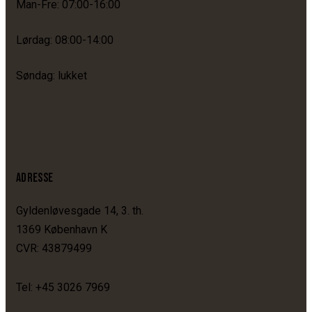
Man-Fre: 07:00-16:00
Lørdag: 08:00-14:00
Søndag: lukket
ADRESSE
Gyldenløvesgade 14, 3. th.
1369 København K
CVR: 43879499
Tel: +45 3026 7969