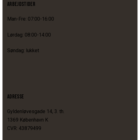
ARBEJDSTIDER
Man-Fre: 07:00-16:00
Lørdag: 08:00-14:00
Søndag: lukket
ADRESSE
Gyldenløvesgade 14, 3. th.
1369 København K
CVR: 43879499