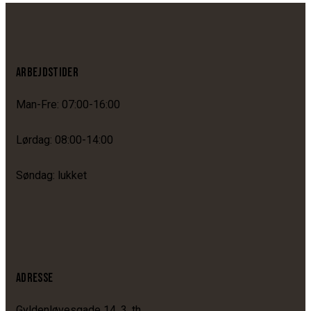
ARBEJDSTIDER
Man-Fre: 07:00-16:00
Lørdag: 08:00-14:00
Søndag: lukket
ADRESSE
Gyldenløvesgade 14, 3. th.