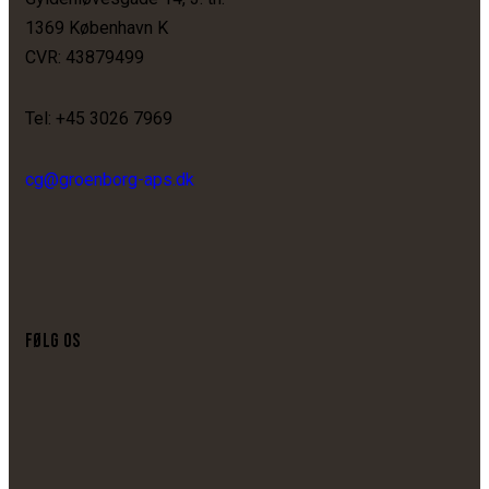
1369 København K
CVR: 43879499
Tel: +45 3026 7969
cg@groenborg-aps.dk
FØLG OS