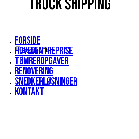
TRUCK SHIPPING
Forside
Hovedentreprise
Close
Tømreropgaver
Renovering
Snedkerløsninger
Kontakt