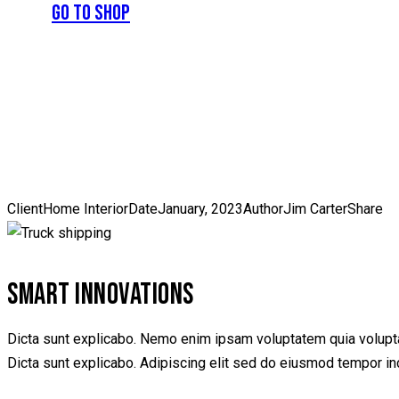
Go to Shop
Client
Home Interior
Date
January, 2023
Author
Jim Carter
Share
SMART INNOVATIONS
Dicta sunt explicabo. Nemo enim ipsam voluptatem quia voluptas 
Dicta sunt explicabo. Adipiscing elit sed do eiusmod tempor inc