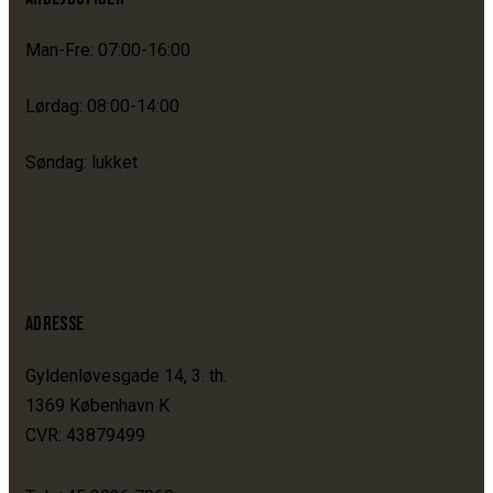
Man-Fre: 07:00-16:00
Lørdag: 08:00-14:00
Søndag: lukket
ADRESSE
Gyldenløvesgade 14, 3. th.
1369 København K
CVR: 43879499