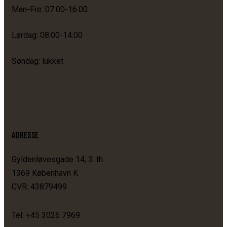
Man-Fre: 07:00-16:00
Lørdag: 08:00-14:00
Søndag: lukket
ADRESSE
Gyldenløvesgade 14, 3. th.
1369 København K
CVR: 43879499
Tel: +45 3026 7969