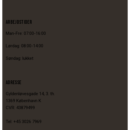
ARBEJDSTIDER
Man-Fre: 07:00-16:00
Lørdag: 08:00-14:00
Søndag: lukket
ADRESSE
Gyldenløvesgade 14, 3. th.
1369 København K
CVR: 43879499
Tel: +45 3026 7969