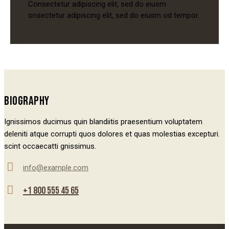
Consectetur adipiscing elit, sed do eiusm
onsectetur adipiscing elit, sed do eiusm od tempor.
BIOGRAPHY
Ignissimos ducimus quin blandiitis praesentium voluptatem
deleniti atque corrupti quos dolores et quas molestias excepturi.
scint occaecatti gnissimus.
info@example.com
E-
+1 800 555 45 65
mail:
Phone: