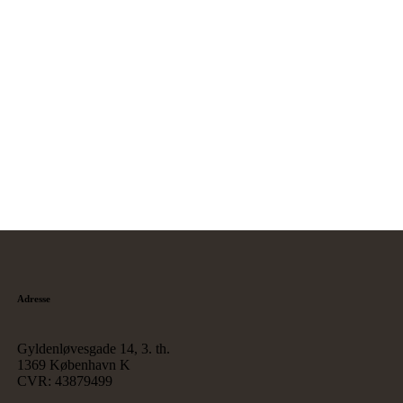
Adresse
Gyldenløvesgade 14, 3. th.
1369 København K
CVR: 43879499