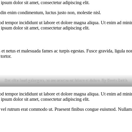
psum dolor sit amet, consectetur adipiscing elit.
udin enim condimentum, luctus justo non, molestie nisl.
od tempor incididunt ut labore et dolore magna aliqua. Ut enim ad minim
psum dolor sit amet, consectetur adipiscing elit.
 et netus et malesuada fames ac turpis egestas. Fusce gravida, ligula non 
tortor.
Stet clita kasd gubergren, no sea sanctus est labore et dolore. By
Kevin Smith
od tempor incididunt ut labore et dolore magna aliqua. Ut enim ad minim
psum dolor sit amet, consectetur adipiscing elit.
sus, vel rutrum erat commodo ut. Praesent finibus congue euismod. Nullam