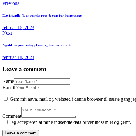
Previous
Eco-friendly floor panels: pros & cons for home usage
februar 16, 2023
Next
A guide to protecting plants against heavy rain
februar 18, 2023
Leave a comment
Name
E-mail
Gem mit navn, mail og websted i denne browser til næste gang j
Comment
Jeg accepterer, at mine indsendte data bliver indsamlet og gemt.