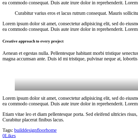
ea commodo consequat. Duis aute irure dolor in reprehenderit. Lorem i
Curabitur varius eros et lacus rutrum consequat. Mauris sollicit
Lorem ipsum dolor sit amet, consectetur adipisicing elit, sed do eiusm
ea commodo consequat. Duis aute irure dolor in reprehenderit. Lorem i
Creative approach to every project
Aenean et egestas nulla. Pellentesque habitant morbi tristique senectus
magna accumsan ante. Duis id mi tristique, pulvinar neque at, lobortis 
Lorem ipsum dolor sit amet, consectetur adipisicing elit, sed do eiusm
ea commodo consequat. Duis aute irure dolor in reprehenderit. Lorem i
Etiam vitae leo et diam pellentesque porta. Sed eleifend ultricies ri
Curabitur placerat finibus lacus.
Tags:
build
design
floor
home
0
Likes