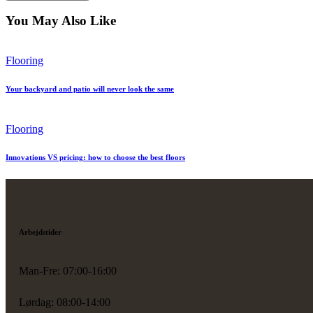
You May Also Like
Flooring
Your backyard and patio will never look the same
Flooring
Innovations VS pricing: how to choose the best floors
Arbejdstider
Man-Fre: 07:00-16:00
Lørdag: 08:00-14:00