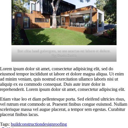
Stet clita kasd gubergren, no sea sanctus est labore et dolore.
By
Kevin Smith
Lorem ipsum dolor sit amet, consectetur adipisicing elit, sed do
eiusmod tempor incididunt ut labore et dolore magna aliqua. Ut enim
ad minim veniam, quis nostrud exercitation ullamco laboris nisi ut
aliquip ex ea commodo consequat. Duis aute irure dolor in
reprehenderit. Lorem ipsum dolor sit amet, consectetur adipiscing elit.
Etiam vitae leo et diam pellentesque porta. Sed eleifend ultricies risus,
vel rutrum erat commodo ut. Praesent finibus congue euismod. Nullam
scelerisque massa vel augue placerat, a tempor sem egestas. Curabitur
placerat finibus lacus.
Tags:
build
construction
design
roofing