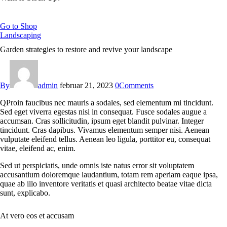
Go to Shop
Landscaping
Garden strategies to restore and revive your landscape
By
admin
februar 21, 2023
0
Comments
Q
Proin faucibus nec mauris a sodales, sed elementum mi tincidunt.
Sed eget viverra egestas nisi in consequat. Fusce sodales augue a
accumsan. Cras sollicitudin, ipsum eget blandit pulvinar. Integer
tincidunt. Cras dapibus. Vivamus elementum semper nisi. Aenean
vulputate eleifend tellus. Aenean leo ligula, porttitor eu, consequat
vitae, eleifend ac, enim.
Sed ut perspiciatis, unde omnis iste natus error sit voluptatem
accusantium doloremque laudantium, totam rem aperiam eaque ipsa,
quae ab illo inventore veritatis et quasi architecto beatae vitae dicta
sunt, explicabo.
At vero eos et accusam