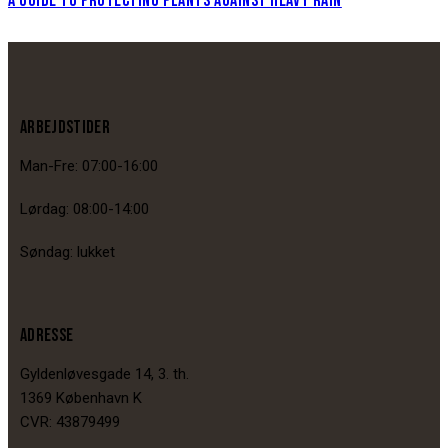
A GUIDE TO PROTECTING PLANTS AGAINST HEAVY RAIN
ARBEJDSTIDER
Man-Fre: 07:00-16:00
Lørdag: 08:00-14:00
Søndag: lukket
ADRESSE
Gyldenløvesgade 14, 3. th.
1369 København K
CVR: 43879499