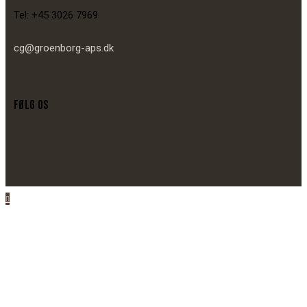
Tel: +45 3026 7969
cg@groenborg-aps.dk
FØLG OS