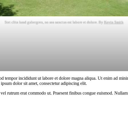
Stet clita kasd gubergren, no sea sanctus est labore et dolore. By
Kevin Smith
od tempor incididunt ut labore et dolore magna aliqua. Ut enim ad minim
psum dolor sit amet, consectetur adipiscing elit.
sus, vel rutrum erat commodo ut. Praesent finibus congue euismod. Nullam