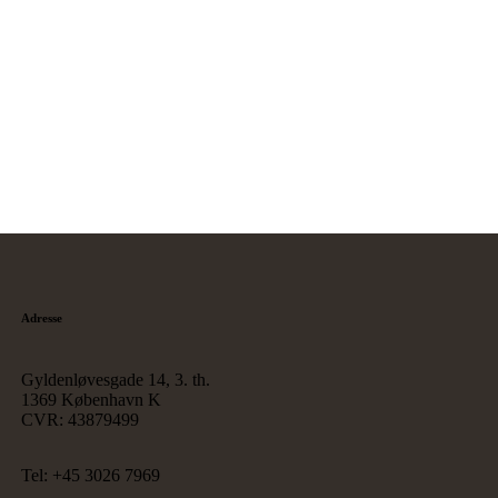
Adresse
Gyldenløvesgade 14, 3. th.
1369 København K
CVR: 43879499
Tel: +45 3026 7969