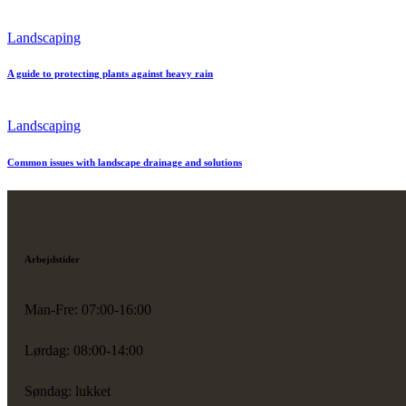
Landscaping
A guide to protecting plants against heavy rain
Landscaping
Common issues with landscape drainage and solutions
Arbejdstider
Man-Fre: 07:00-16:00
Lørdag: 08:00-14:00
Søndag: lukket